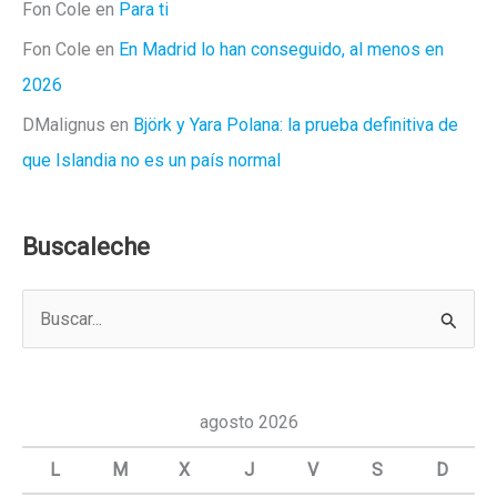
Fon Cole
en
Para ti
Fon Cole
en
En Madrid lo han conseguido, al menos en
2026
DMalignus
en
Björk y Yara Polana: la prueba definitiva de
que Islandia no es un país normal
Buscaleche
B
u
s
c
agosto 2026
a
L
M
X
J
V
S
D
r