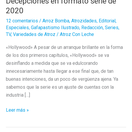
Decepciones en formato serie de
2020
12 comentarios
/
Arroz Bomba
,
Atrozidades
,
Editorial
,
Especiales
,
Gafapastismo Ilustrado
,
Redacción
,
Series
,
TV
,
Variedades de Atroz
/
Atroz Con Leche
«Hollywood» A pesar de un arranque brillante en la forma
de los dos primeros capítulos, «Hollywood» se va
desinflando a medida que se va edulcorando
innecesariamente hasta llegar a ese final que, de tan
buenas intenciones, da un poco de vergüenza ajena. Ya
sabemos que la serie es un ajuste de cuentas con la
industria […]
Decepciones
Leer más »
en
formato