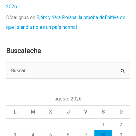
2026
DMalignus
en
Björk y Yara Polana: la prueba definitiva de
que Islandia no es un país normal
Buscaleche
B
u
s
c
agosto 2026
a
L
M
X
J
V
S
D
r
1
2
p
3
4
5
6
7
8
9
o