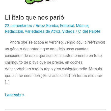
El italo que nos parió
22 comentarios
/
Arroz Bomba
,
Editorial
,
Música
,
Redacción
,
Variedades de Atroz
,
Videos
/
C. del Palote
Ahora que se acaba el veraneo, vengo aquí a reivindicar
un género denostado que nos dejó unas cuantas
canciones de esas que suenan insistentemente en todo
chiringuito de playa que se precie, en coches
descapotables a todo trapo y en cualquier radio-fórmula
que así se considere, En la actualidad, en todos ellos se
[…]
El
Leer más »
italo
que