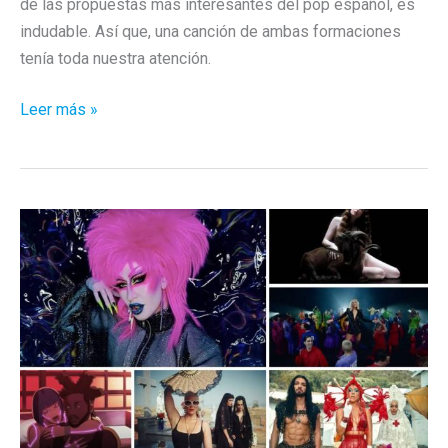
de las propuestas más interesantes del pop español, es
indudable. Así que, una canción de ambas formaciones
tenía toda nuestra atención.
Siloé
Leer más »
x
Delaporte
=
Como
me
quieres
tú