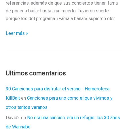
referencias, además de que sus conciertos tienen fama
de poner a bailar hasta a un muerto. Tuvieron suerte
porque los del programa «Fama a bailar» supieron oler
Delaporte
Leer más »
hacen
uno
de
los
discos
Ultimos comentarios
del
año
30 Canciones para disfrutar el verano - Hemeroteca
KillBait
en
Canciones para uno como el que vivimos y
otros tantos veranos
David2
en
No era una canción, era un refugio: los 30 años
de Wannabe