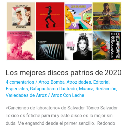
2020
Los mejores discos patrios de 2020
4 comentarios
/
Arroz Bomba
,
Atrozidades
,
Editorial
,
Especiales
,
Gafapastismo Ilustrado
,
Música
,
Redacción
,
Variedades de Atroz
/
Atroz Con Leche
«Canciones de laboratorio» de Salvador Tóxico Salvador
Tóxico es fetiche para mí y este disco es lo mejor sin
duda. Me enganchó desde el primer sencillo. Redondo