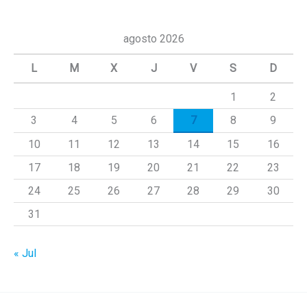
s
c
agosto 2026
a
L
M
X
J
V
S
D
r
1
2
p
3
4
5
6
7
8
9
o
r
10
11
12
13
14
15
16
:
17
18
19
20
21
22
23
24
25
26
27
28
29
30
31
« Jul