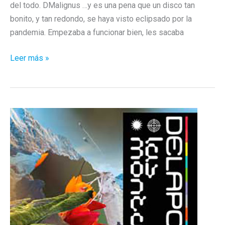
del todo. DMalignus …y es una pena que un disco tan
bonito, y tan redondo, se haya visto eclipsado por la
pandemia. Empezaba a funcionar bien, les sacaba
Los
Leer más »
mejores
discos
patrios
de
2020