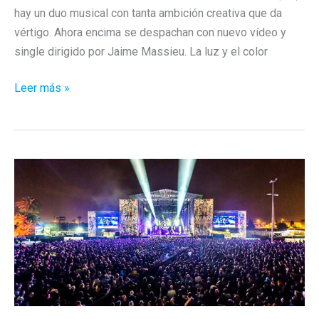
hay un duo musical con tanta ambición creativa que da
vértigo. Ahora encima se despachan con nuevo vídeo y
single dirigido por Jaime Massieu. La luz y el color
No
Leer más »
te
vas
a
olvidar
de
DELAPORTE