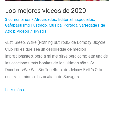
Los mejores vídeos de 2020
3 comentarios
/
Atrozidades
,
Editorial
,
Especiales
,
Gafapastismo Ilustrado
,
Música
,
Portada
,
Variedades de
Atroz
,
Videos
/
skyzos
«Eat, Sleep, Wake (Nothing But You)» de Bombay Bicycle
Club No es que sea un despliegue de medios
impresionantes, pero a mi me sirve para completar una de
las canciones más bonitas de los últimos años. Sr.
Dondon «We Will Sin Together» de Jehnny Beth’s O lo
que es lo mismo, la vocalista de Savages.
Los
Leer más »
mejores
vídeos
de