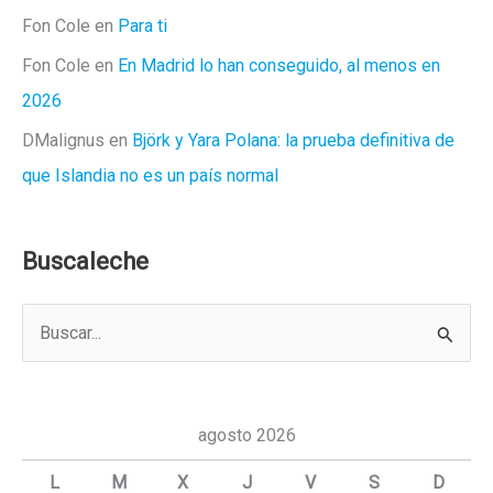
Fon Cole
en
Para ti
Fon Cole
en
En Madrid lo han conseguido, al menos en
2026
DMalignus
en
Björk y Yara Polana: la prueba definitiva de
que Islandia no es un país normal
Buscaleche
B
u
s
c
agosto 2026
a
L
M
X
J
V
S
D