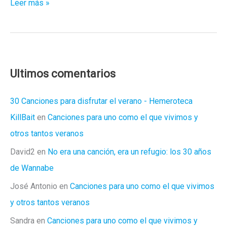
Entrevistamos
Leer más »
a
Vurdalak
DJ’s:
Agitadores
Nocturnos
Ultimos comentarios
30 Canciones para disfrutar el verano - Hemeroteca
KillBait
en
Canciones para uno como el que vivimos y
otros tantos veranos
David2
en
No era una canción, era un refugio: los 30 años
de Wannabe
José Antonio
en
Canciones para uno como el que vivimos
y otros tantos veranos
Sandra
en
Canciones para uno como el que vivimos y