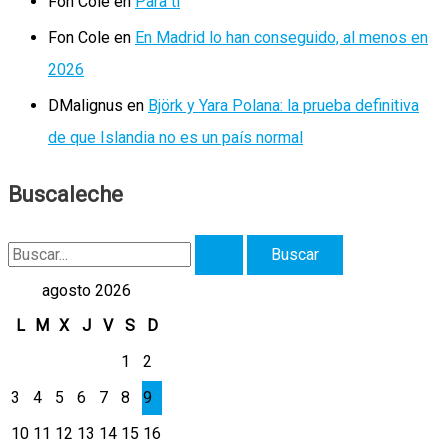
Fon Cole
en
Para ti
Fon Cole
en
En Madrid lo han conseguido, al menos en
2026
DMalignus
en
Björk y Yara Polana: la prueba definitiva
de que Islandia no es un país normal
Buscaleche
B
u
agosto 2026
s
L
M
X
J
V
S
D
c
1
2
a
3
4
5
6
7
8
9
r
10
11
12
13
14
15
16
p