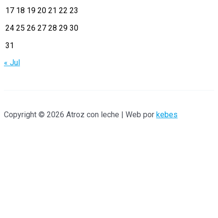
17
18
19
20
21
22
23
o
r
24
25
26
27
28
29
30
:
31
« Jul
Copyright © 2026 Atroz con leche | Web por
kebes