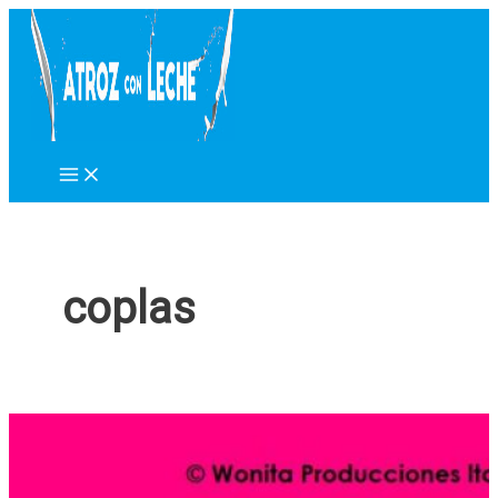
Ir
al
contenido
coplas