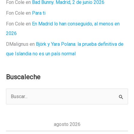
Fon Cole
en
Bad Bunny. Madrid, 2 de junio 2026
Fon Cole
en
Para ti
Fon Cole
en
En Madrid lo han conseguido, al menos en
2026
DMalignus
en
Björk y Yara Polana: la prueba definitiva de
que Islandia no es un país normal
Buscaleche
B
u
s
c
agosto 2026
a