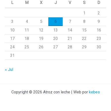
L
M
X
J
V
S
D
r
1
2
p
3
4
5
6
7
8
9
o
r
10
11
12
13
14
15
16
:
17
18
19
20
21
22
23
24
25
26
27
28
29
30
31
« Jul
Copyright © 2026 Atroz con leche | Web por
kebes