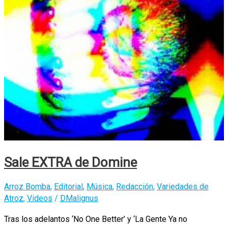
Sale EXTRA de Domine
Arroz Bomba
,
Editorial
,
Música
,
Redacción
,
Variedades de
Atroz
,
Videos
/
DMalignus
Tras los adelantos ‘No One Better’ y ‘La Gente Ya no