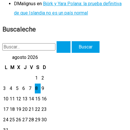
DMalignus
en
Björk y Yara Polana: la prueba definitiva
de que Islandia no es un país normal
Buscaleche
B
u
agosto 2026
s
L
M
X
J
V
S
D
c
1
2
a
3
4
5
6
7
8
9
r
10
11
12
13
14
15
16
p
17
18
19
20
21
22
23
o
r
24
25
26
27
28
29
30
: