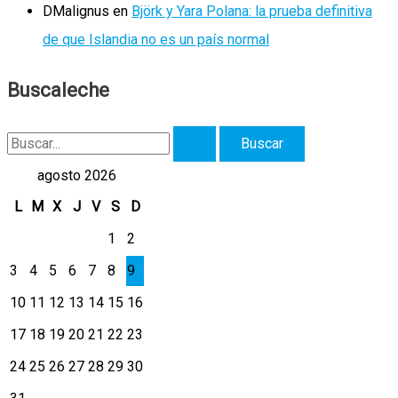
DMalignus
en
Björk y Yara Polana: la prueba definitiva
de que Islandia no es un país normal
Buscaleche
B
u
agosto 2026
s
L
M
X
J
V
S
D
c
1
2
a
3
4
5
6
7
8
9
r
10
11
12
13
14
15
16
p
17
18
19
20
21
22
23
o
r
24
25
26
27
28
29
30
: