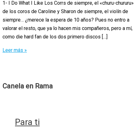
1- I Do What I Like Los Corrs de siempre, el «churu-chururu»
de los coros de Caroline y Sharon de siempre, el violín de
siempre… ¿merece la espera de 10 años? Pues no entro a
valorar el resto, que ya lo hacen mis compañeros, pero a mí,
como die hard fan de los dos primero discos […]
The
Leer más »
Corrs
–
White
Light:
Canela en Rama
canción
por
canción
Para ti