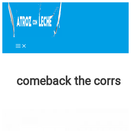
Ir
al
contenido
comeback the corrs