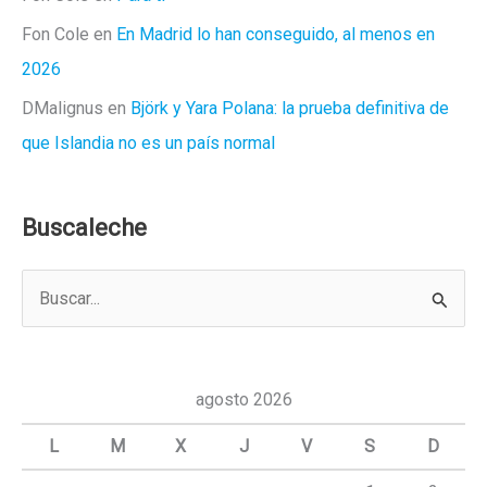
Fon Cole
en
En Madrid lo han conseguido, al menos en
2026
DMalignus
en
Björk y Yara Polana: la prueba definitiva de
que Islandia no es un país normal
Buscaleche
B
u
s
c
agosto 2026
a
L
M
X
J
V
S
D
r