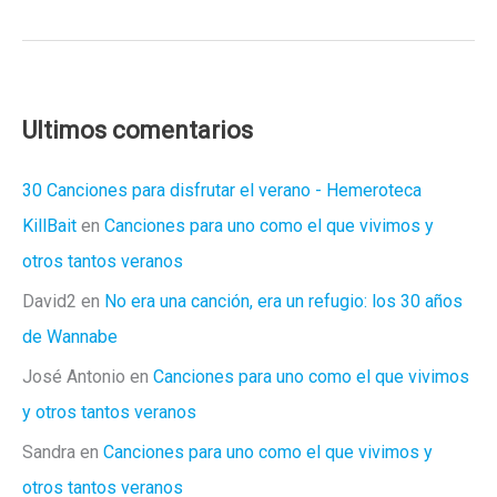
pelis
de
miedo
para
no
Ultimos comentarios
fans
30 Canciones para disfrutar el verano - Hemeroteca
KillBait
en
Canciones para uno como el que vivimos y
otros tantos veranos
David2
en
No era una canción, era un refugio: los 30 años
de Wannabe
José Antonio
en
Canciones para uno como el que vivimos
y otros tantos veranos
Sandra
en
Canciones para uno como el que vivimos y
otros tantos veranos