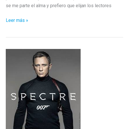
se me parte el alma y prefiero que elijan los lectores
O
Leer más »
Idris
o
Tom