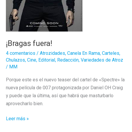
¡Bragas fuera!
4 comentarios
/
Atrozidades
,
Canela En Rama
,
Carteles
,
Chulazos
,
Cine
,
Editorial
,
Redacción
,
Variedades de Atroz
/
MM
Porque este es el nuevo teaser del cartel de «Spectre» la
nueva película de 007 protagonizada por Daniel OH Craig
y puede que la última, así que habrá que masturbarlo
aprovecharlo bien.
¡Bragas
Leer más »
fuera!