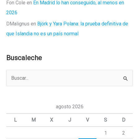
Fon Cole
en
En Madrid lo han conseguido, al menos en
2026
DMalignus
en
Björk y Yara Polana: la prueba definitiva de
que Islandia no es un país normal
Buscaleche
B
u
s
c
agosto 2026
a
L
M
X
J
V
S
D
r
1
2
p