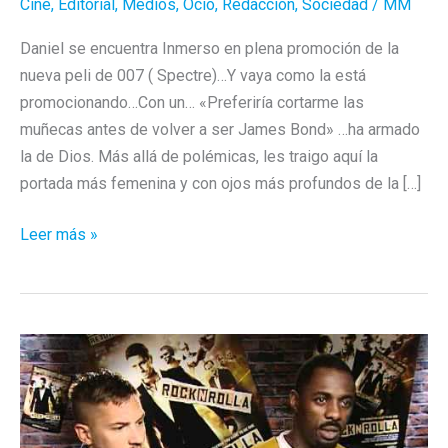
Cine
,
Editorial
,
Medios
,
Ocio
,
Redacción
,
Sociedad
/
MM
Daniel se encuentra Inmerso en plena promoción de la
nueva peli de 007 ( Spectre)…Y vaya como la está
promocionando…Con un… «Preferiría cortarme las
muñecas antes de volver a ser James Bond» …ha armado
la de Dios. Más allá de polémicas, les traigo aquí la
portada más femenina y con ojos más profundos de la […]
Portadón
Leer más »
para
Daniel
Craig