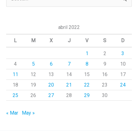
u
s
c
abril 2022
a
L
M
X
J
V
S
D
r
1
2
3
p
4
5
6
7
8
9
10
o
r
11
12
13
14
15
16
17
:
18
19
20
21
22
23
24
25
26
27
28
29
30
« Mar
May »